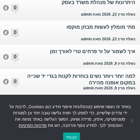
היתרונות של מנהלת משרד בעסק
0
נשלח מרץ 22, 2026
מאת admin
מתי מומלץ לעשות מבחן מוקסו
0
נשלח מרץ 22, 2026
מאת admin
איך לשמור על זר פרחים טרי לאורך זמן
0
נשלח מרץ 9, 2026
מאת admin
למה יותר ויותר נשים בוחרות לקנות בגדי יד שנייה
0
במקום אופנה מהירה
נשלח מרץ 9, 2026
מאת admin
בשמי לואי ויטון מומלצים – יוקרה, אומנות וזהות
0
באתר זה נעשה שימוש בטכנולוגיות איסוף מידע כגון Cookies, לרבות על
בישומית אחת
נשלח ינואר 6, 2026
מאת admin
ידי צדדים שלישיים, כדי לספק לך חווית גלישה טובה יותר וכן למטרות
סטטיסטיקה, איפיון, מדידה ושיווק. המשך הגלישה באתר מהווה את
עוד...
הסכמתך לכך. למידע נוסף והרחבה, ראו את
מדיניות הפרטיות
.
הבנתי