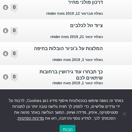
דרכון פולני מחיר
0
נשלח פברואר 12, 2019
מאת rinder
ציוד זול לכלבים
0
נשלח ינואר 21, 2019
מאת rinder
המלצות על ג'וניור הובלות בחיפה
0
נשלח ינואר 3, 2019
מאת rinder
כך תבחרו עוד גירושין ברחובות
0
שיתאים לכם
נשלח ינואר 1, 2019
מאת rinder
מרפאות שיניים פרטיות במודיעין
0
באתר זה נעשה שימוש בטכנולוגיות איסוף מידע כגון Cookies, לרבות על
נשלח דצמבר 4, 2018
מאת rinder
ידי צדדים שלישיים, כדי לספק לך חווית גלישה טובה יותר וכן למטרות
סטטיסטיקה, איפיון, מדידה ושיווק. המשך הגלישה באתר מהווה את
עוד...
הסכמתך לכך. למידע נוסף והרחבה, ראו את
מדיניות הפרטיות
.
הבנתי