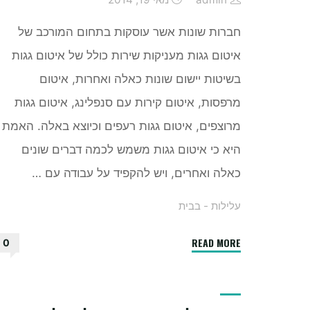
admin
מאי 19, 2014
חברות שונות אשר עוסקות בתחום המורכב של
איטום גגות מעניקות שירות כולל של איטום גגות
בשיטות יישום שונות כאלה ואחרות, איטום
מרפסות, איטום קירות עם סנפלינג, איטום גגות
מרוצפים, איטום גגות רעפים וכיוצא באלה. האמת
היא כי איטום גגות משמש לכמה דברים שונים
כאלה ואחרים, ויש להקפיד על עבודה עם …
עלילות - בבית
"איטום
READ MORE
0
גגות
–
למה