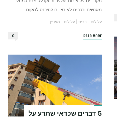
מקפידים על איכות השער וחוזקו על מנת למנוע
מאנשים ורכבים לא רצויים להיכנס למקום …
עלילות - בבית
|
עלילות - מעניין
"שערים
READ MORE
0
חשמליים
מעוצבים
–
גם
עוצמה
וגם
יופי"
5 דברים שכדאי שתדע על