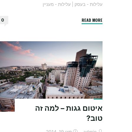
עלילות - בעסק
|
עלילות - מעניין
"מכרזים
READ MORE
0
ממשלתיים
–
כיצד
הם
מתנהלים?"
איטום גגות – למה זה
טוב?