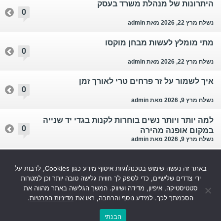
היתרונות של מנהלת משרד בעסק
0
נשלח מרץ 22, 2026
מאת admin
מתי מומלץ לעשות מבחן מוקסו
0
נשלח מרץ 22, 2026
מאת admin
איך לשמור על זר פרחים טרי לאורך זמן
0
נשלח מרץ 9, 2026
מאת admin
למה יותר ויותר נשים בוחרות לקנות בגדי יד שנייה
0
במקום אופנה מהירה
נשלח מרץ 9, 2026
מאת admin
בשמי לואי ויטון מומלצים – יוקרה, אומנות וזהות
0
באתר זה נעשה שימוש בטכנולוגיות איסוף מידע כגון Cookies, לרבות על
בישומית אחת
נשלח ינואר 6, 2026
מאת admin
ידי צדדים שלישיים, כדי לספק לך חווית גלישה טובה יותר וכן למטרות
סטטיסטיקה, איפיון, מדידה ושיווק. המשך הגלישה באתר מהווה את
עוד...
הסכמתך לכך. למידע נוסף והרחבה, ראו את
מדיניות הפרטיות
.
הבנתי