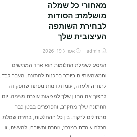
מאחורי כל שמלה
גבוה
מושלמת: הסודות
בגוגל
מפות
לבחירת השותפה
באזור
העיצובית שלך
אחד
ונמוך
admin
אפריל 19, 2026
באזור
המסע לשמלת החלומות הוא אחד המרגשים
אחר
￼"
והמשמעותיים ביותר בהכנות לחתונה. מעבר לבד,
לתחרה ולגזרה, עומדת דמות מפתח שתפקידה
להפוך את החזון שלך למציאות עוצרת נשימה. יום
החתונה שלך מתקרב, והפרפרים בבטן כבר
מתחילים לרקוד. בין כל ההחלטות, בחירת שמלת
הכלה עומדת במרכז, זוהרת וחשובה. למעשה, זו