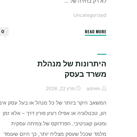
לא רק בחירה של …
Uncategorized
"מאחורי
READ MORE
0
כל
שמלה
מושלמת:
היתרונות של מנהלת
הסודות
משרד בעסק
לבחירת
השותפה
admin
מרץ 22, 2026
העיצובית
שלך"
המשאב היקר ביותר של כל מנהל או בעל עסק אינו
הון, טכנולוגיה או אפילו רעיון פורץ דרך – אלא זמן
ומטען קוגניטיבי. הפרדוקס של צמיחה עסקית
מלמד שככל שעסק מצליח יותר, כך היזם שעומד