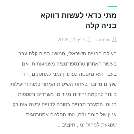
קטנים
מול
מתי כדאי לעשות דווקא
משרדים
בניה קלה
גדולים:
מה
admin
מרץ 22, 2026
ההבדלים
￼"
בעולם הבנייה הישראלי, המושג בנייה קלה עבר
בעשור האחרון טרנספורמציה משמעותית. אם
בעבר היא נתפסה כפתרון זמני למחסנים, הרי
שהיום מדובר באחת השיטות המתוחכמות והיעילות
ביותר להקמת יחידות מגורים, משרדים ותוספות
בנייה. המעבר מבנייה רטובה לבנייה יבשה אינו רק
עניין של חומר גלם; זוהי החלטה אסטרטגית
שנוגעת לניהול זמן, תקציב …