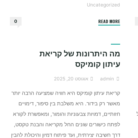
Uncategorized
"הלוואה
READ MORE
0
דיגיטלית
–
פתרון
מה היתרונות של קריאת
חכם
עיתון קומיקס
ומהיר
לעולם
admin
אוגוסט 20, 2025
המודרני"
קריאת עיתון קומיקס היא חוויה שמציעה הרבה יותר
מאשר רק בידור. היא משלבת בין סיפור, דימויים
חזותיים, דמויות צבעוניות והומור, ומאפשרת לקורא
לפתח כישורים שונים החל מקריאה והבנת טקסט,
דרך חשיבה יצירתית, ועד פיתוח דמיון והיכולת להבין