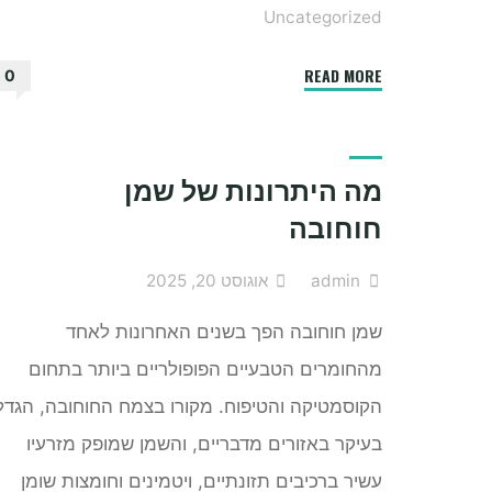
Uncategorized
"שליחות
READ MORE
0
משפטית
–
כל
מה היתרונות של שמן
מה
חוחובה
שחשוב
לדעת"
admin
אוגוסט 20, 2025
שמן חוחובה הפך בשנים האחרונות לאחד
מהחומרים הטבעיים הפופולריים ביותר בתחום
הקוסמטיקה והטיפוח. מקורו בצמח החוחובה, הגדל
בעיקר באזורים מדבריים, והשמן שמופק מזרעיו
עשיר ברכיבים תזונתיים, ויטמינים וחומצות שומן