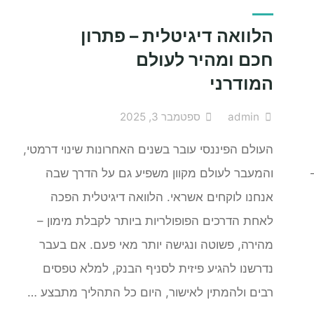
Charging:
Everything
הלוואה דיגיטלית – פתרון
You
חכם ומהיר לעולם
Need
to
המודרני
Know"
admin
ספטמבר 3, 2025
העולם הפיננסי עובר בשנים האחרונות שינוי דרמטי,
והמעבר לעולם מקוון משפיע גם על הדרך שבה
אנחנו לוקחים אשראי. הלוואה דיגיטלית הפכה
לאחת הדרכים הפופולריות ביותר לקבלת מימון –
מהירה, פשוטה ונגישה יותר מאי פעם. אם בעבר
נדרשנו להגיע פיזית לסניף הבנק, למלא טפסים
רבים ולהמתין לאישור, היום כל התהליך מתבצע …