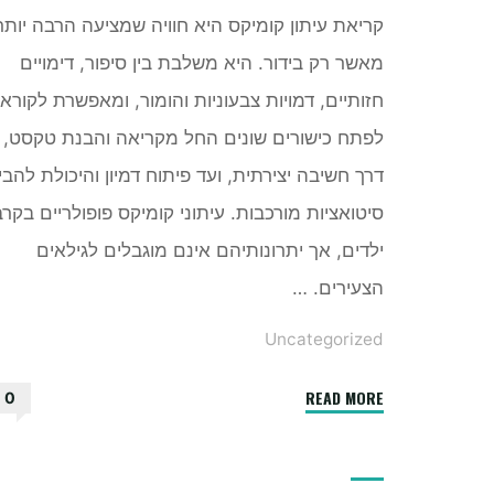
קריאת עיתון קומיקס היא חוויה שמציעה הרבה יותר
מאשר רק בידור. היא משלבת בין סיפור, דימויים
חזותיים, דמויות צבעוניות והומור, ומאפשרת לקורא
לפתח כישורים שונים החל מקריאה והבנת טקסט,
דרך חשיבה יצירתית, ועד פיתוח דמיון והיכולת להבין
סיטואציות מורכבות. עיתוני קומיקס פופולריים בקרב
ילדים, אך יתרונותיהם אינם מוגבלים לגילאים
הצעירים. …
Uncategorized
"מה
READ MORE
0
היתרונות
של
קריאת