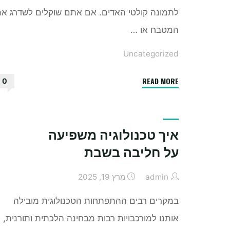
לתמונה קולטי האדים. אם אתם שוקלים לשדרג א
המטבח או …
Uncategorized
"קולטי
READ MORE
0
אדים
מומלצים
למטבח
איך טכנולוגיה משפיעה
ביתי
על חליבה בשבת
–
איך
admin
מרץ 19, 2025
לבחור
נכון?"
במקרים רבים ההתפתחות הטכנולוגית מובילה
אותנו למורכבויות רבות מבחינה הלכתית ותורנית,