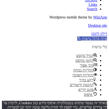
Archive
Links
Search
Wordpress mobile theme by
WiziApp
Desktop site
דילוג לתוכן
פתח סרגל נגישות
כלי נגישות
הגדל טקסט
הקטן טקסט
גווני אפור
ניגודיות גבוהה
ניגודיות הפוכה
רקע בהיר
הדגשת קישורים
פונט קריא
איפוס
באתר זה נעשה שימוש בטכנולוגיות איסוף מידע כגון Cookies, לרבות על
ידי צדדים שלישיים, כדי לספק לך חווית גלישה טובה יותר וכן למטרות