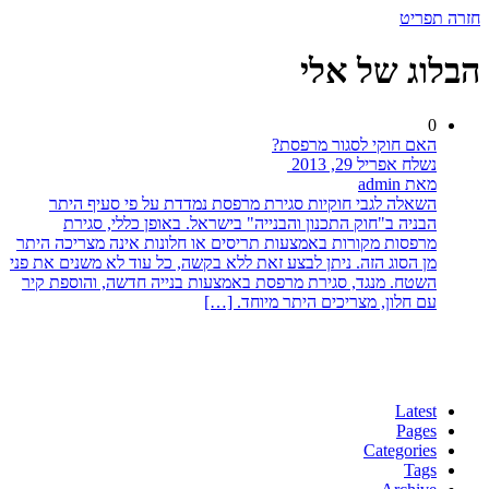
חזרה
תפריט
הבלוג של אלי
0
האם חוקי לסגור מרפסת?
נשלח אפריל 29, 2013
מאת admin
השאלה לגבי חוקיות סגירת מרפסת נמדדת על פי סעיף היתר
הבניה ב"חוק התכנון והבנייה" בישראל. באופן כללי, סגירת
מרפסות מקורות באמצעות תריסים או חלונות אינה מצריכה היתר
מן הסוג הזה. ניתן לבצע זאת ללא בקשה, כל עוד לא משנים את פני
השטח. מנגד, סגירת מרפסת באמצעות בנייה חדשה, והוספת קיר
עם חלון, מצריכים היתר מיוחד. […]
Latest
Pages
Categories
Tags