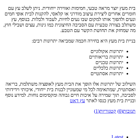
בית מעץ יוצר מראה טבעי, חמימות ואווירה ייחודית. ניתן לשלב עץ עם
חומרים אחרים ליצירת עיצוב מודרני או קלאסי, להקנות לבית אופי חמים
ונעים ולהפוך אותו למקום שבו נעים לחיות, לעבוד ולבלות. בנוסף, עץ
משתלב בצורה טבעית עם הסביבה החיצונית כמו גינות, עצים ושבילי חוץ,
מה שמחזק את תחושת הקשר עם הטבע.
בניית בית מעץ היא בחירה חכמה שמביאה יתרונות רבים:
יתרונות אקולוגיים
יתרונות בריאותיים
יתרונות טכניים
יתרונות כלכליים
יתרונות אסתטיים
השילוב של יתרונות אלו הופך את הבית מעץ לאופציה משתלמת, בריאה
ואסתטית, שמתאימה לכל מי שמעוניין לבנות בית ייחודי, איכותי וידידותי
לסביבה, תוך שמירה על איכות חיים גבוהה ומקסימום נוחות. למידע נוסף
ובניית בית מעץ כנסו לאתר
עץ דאט
תגובות(0)
קטגוריות(1)
Latest