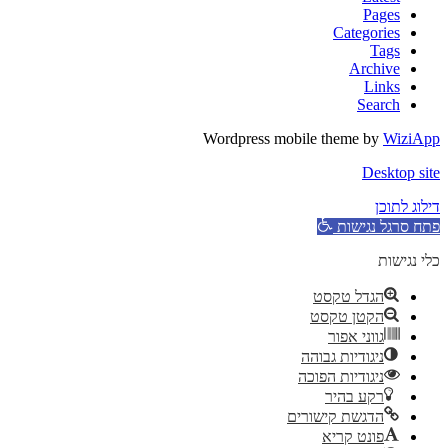
Pages
Categories
Tags
Archive
Links
Search
Wordpress mobile theme by
WiziApp
Desktop site
דילוג לתוכן
פתח סרגל נגישות
כלי נגישות
הגדל טקסט
הקטן טקסט
גווני אפור
ניגודיות גבוהה
ניגודיות הפוכה
רקע בהיר
הדגשת קישורים
פונט קריא