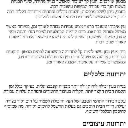
מבטון או לבנים. העץ קל לעיבוד ומאפשר בנייה מהירה, שינוי תכניות
בשטח תוך כדי עבודה וגמישות עיצובית רבה.
בנוסף, ניתן לשלב מרפסות, חלונות גדולים ופתחים מיוחדים בקלות רבה
יותר, מה שמאפשר ליצור בית מותאם אישית לחלוטין.
עץ איכותי ומעובד כראוי מציע עמידות גבוהה לאורך זמן, במיוחד כאשר
מטופל ומוחזק בהתאם. כיום קיימות טכנולוגיות לציפוי העץ והגנה מפני
לחות, מזיקים ושמש, כך שניתן להבטיח שהבית יישאר איכותי ומטופח
לאורך שנים רבות.
בית מעץ נכון עשוי להיות קל לתחזוקה בהשוואה לבתים מבטון. תיקונים
נקודתיים, צביעה או טיפול חוזר בעץ הם פעולות פשוטות יחסית,
ומאפשרים שמירה על איכות המבנה לאורך זמן.
יתרונות כלכליים
בנייה בעץ יכולה להיות זולה יותר מבנייה קונבנציונלית, בעיקר בגלל זמן
הקמת הבית הקצר יותר, הקלות בעיבוד החומרים והפחתת עלויות עבודה.
עקב הבידוד התרמי הטבעי של העץ והיכולת לשמור על חום וקור בצורה
יעילה, דיירי הבית חוסכים גם בעלות החשמל לחימום וקירור, מה שמוסיף
לחיסכון הכלכלי השוטף.
יתרונות עיצוביים