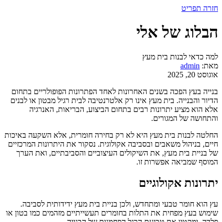
חזרה
תפריט
הבלוג של אלי
למה כדאי לבנות בית מעץ
מאת:
admin
אוגוסט 20, 2025
בנייה בעץ הפכה בשנים האחרונות לאחד הפתרונות הפופולריים בתחום
הדיור והבנייה. בית מעץ אינו רק אלטרנטיבה לבית רגיל מבטון או לבנים
אלא הוא מציע יתרונות רבים בתחום הביצוע, הבריאות, האנרגיה
והתחושה של המגורים.
החלטה לבנות בית מעץ היא לא רק בחירה חומרית, אלא השקעה באיכות
חיים, בניהול משאבים ובסביבה אקולוגית. נסקור את היתרונות המרכזיים
של בניית בית מעץ, את השיקולים העיצוביים והסביבתיים, ואת הערך
המוסף שמביאה אפשרות זו.
יתרונות אקולוגיים
עץ הוא חומר טבעי ומתחדש, ולכן בניית בית מעץ ידידותית לסביבה.
שימוש בעץ מפחית את התלות בחומרים תעשייתיים מזהמים כמו בטון או
פלדה, ומקטין את טביעת הרגל הפחמנית של הבנייה.