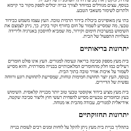
בנוסף, עצים מגודלים במיוחד לצורך בנייה יכולים לספק מקור בר קיימא
ולתרום לשימור משאבי הטבע.
בתי עץ מאופיינים ביכולת בידוד תרמית טובה. העץ עצמו משמש כבידוד
טבעי, מה שמסייע לשמור על חום בחורף וקור בקיץ. כך, ניתן לצמצם את
השימוש במערכות חימום וקירור, מה שמביא לחיסכון באנרגיה ולירידה
בעלויות התפעול של הבית.
יתרונות בריאותיים
בית מעץ מספק סביבה בריאה ונעימה למגורים. העץ אינו פולט חומרים
רעילים כמו חלק מהחומרים המלאכותיים בבנייה מסורתית, והוא מסייע
לשמור על איכות אוויר טובה בתוך הבית.
בנוסף, העץ יוצר תחושת חמימות ונוחות, שמסייעת לתחושת רוגע ורווחה
נפשית של הדיירים.
בית מעץ מציע בידוד אקוסטי טבעי טוב יותר מבנייה קלאסית. השימוש
בעץ ובחומרים טבעיים מסייע להפחית רעשי חוץ וליצור סביבה שקטה,
אידיאלית למגורים, עבודה מהבית או מנוחה.
יתרונות תחזוקתיים
בתהליך בניית בית מעץ ניתן להקל על לוחות זמנים רבים לעומת בנייה