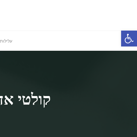
Ski
t
conten
פתח סרגל נגישות
עלילות 
קולטי אד