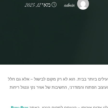
admin
מאי 12, 2025
Hom
Uncategorized
קולטי אדים מומלצים למטבח ביתי – איך לבחור נ
ים ביותר בבית. הוא לא רק מקום לבישול – אלא גם חלל
יצוב הפתוח והמודרני, החשיבות של אוויר נקי ונטול ריחות
ט אדים איכותי – הגעתם למקום הנכון. באתר
Buy-Buy