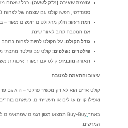
עוצמת שאיבה (מ”ק לשעה):
ככל שאתם מבשל
סטנדרטי, חפשו קולט עם עוצמה של לפחות 400–600 מק"ש.
רמת רעש:
חלק מהקולטים רועשים מאוד – במ
אם המטבח קרוב לאזור שינה.
גודל הקולט:
על הקולט להיות לפחות ברוחב הכ
פילטרים נשלפים:
קולט עם פילטר מתכתי נשל
תאורה מובנית:
קולט עם תאורה איכותית משדר
עיצוב והתאמה למטבח
קולט אדים הוא לא רק מכשיר פרקטי – הוא גם פריט 
ואפילו קווים עגולים או תעשייתיים. כשאתם בוחר
באתר
Buy-Buy תמצאו מגוון דגמים שמתאימי
המרשים.