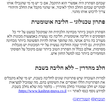
שבהם הפתרון היה אפשרי הוא התקבל, אם כי יש מי מי שהגבילו אותו
למקרים שבהם החלב הולך לאיבוד, או שהגוי מקבל את החלב והיהודי
צריך לרכוש אותו מהגוי.
פתרון טכנולוגי – חליבה אוטומטית
הפתרון הטוב ביותר מבחינה הלכתית וזה שמקובל כמעט על ידי כל
הפוסקים זו חליבה אוטומטית. חליבה כזו נעשית באמצעות מכונות ולא
מעורב בה גורם אנושי, מה שהופך אותה להיות הפשוטה ביותר מבחינה
הלכתית. גם לדרך שבה החליבה נעשית על ידי המכונות יש מגבלות
מסוימות, אולם ככלל זה הפתרון הטוב ביותר שגם מקובל על הפוסקי
המחמירים ביותר כמו למשל החזון איש.
חלב מהדרין – ללא חליבה בשבת
למרות העובדה שיש פתרונות שונים לחליבה בשבת, יש מי שלא מקבלים
את הפתרונות הללו ואוסרים את השימוש בהם, מה שמוביל למציאות
שבה יש חלב שמוגדר כחלב מהדרין – כלומר כזה שלא נחלב בשבת.
למידע נוסף כנסו לאתר >>
https://www.kashrut-tnuva.co.il/
תגובות(0)
קטגוריות(1)