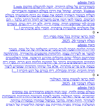
מאת admin
כשמדברים על עולם היוקרה, קשה להתעלם מהשם Louis
Vuitton. המותג, שהחל את דרכו בעולם האופנה והאביזרים,
הצליח בעשור האחרון לבסס את עצמו גם ככוח משמעותי בעולם
הבישום. בשמי לואי ויטון אינם מיועדים לקהל הרחב בלבד – הם
פונים למי שמחפש חוויה, עומק ודיוק, ולא רק ריח נעים. בשמים
אלו משלבים אלגנטיות צרפתית, חומרי גלם איכותיים […]
0
למה כדאי שיהיה בכל עסק מפיץ ריח
נשלח דצמבר 29, 2025
מאת admin
חוויית הלקוח הפכה לגורם מכריע בהצלחה של כל עסק. מעבר
למוצר או לשירות עצמו, הלקוחות מושפעים מהאווירה, מהתחושה
ומהרושם הכללי שהם מקבלים מהרגע הראשון. אחד האלמנטים
החזקים והמשפיעים ביותר על תחושת הלקוח הוא הריח. מפיץ ריח
בעסק אינו פריט מותרות, אלא כלי שיווקי ותדמיתי שמסייע ליצור
חוויה חיובית, זכירה ומבדלת. ריח כגורם על רגש וזיכרון […]
0
למה כדאי לעשות עיסוי תאילנדי
נשלח דצמבר 18, 2025
מאת admin
בעולם עמוס ולחוץ, שבו הגוף והנפש מתמודדים עם עומסים
יומיומיים, עיסוי תאילנדי נחשב לאחת השיטות הוותיקות והעמוקות
לשחרור, חיזוק ואיזון. מדובר בטיפול שמקורו במסורת עתיקה,
המשלבת עבודה גופנית מדויקת עם תפיסה הוליסטית של האדם