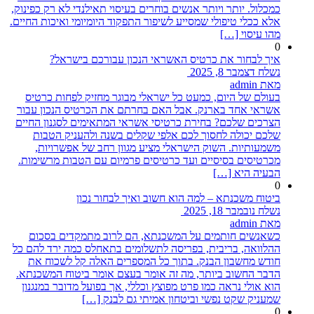
כמכלול. יותר ויותר אנשים בוחרים בעיסוי תאילנדי לא רק כפינוק,
אלא ככלי טיפולי שמסייע לשיפור התפקוד היומיומי ואיכות החיים.
מהו עיסוי […]
0
איך לבחור את כרטיס האשראי הנכון עבורכם בישראל?
נשלח דצמבר 8, 2025
מאת admin
בעולם של היום, כמעט כל ישראלי מבוגר מחזיק לפחות כרטיס
אשראי אחד בארנק. אבל האם בחרתם את הכרטיס הנכון עבור
הצרכים שלכם? בחירת כרטיסי אשראי המתאימים לסגנון החיים
שלכם יכולה לחסוך לכם אלפי שקלים בשנה ולהעניק הטבות
משמעותיות. השוק הישראלי מציע מגוון רחב של אפשרויות,
מכרטיסים בסיסיים ועד כרטיסים פרמיום עם הטבות מרשימות.
הבעיה היא […]
0
ביטוח משכנתא – למה הוא חשוב ואיך לבחור נכון
נשלח נובמבר 18, 2025
מאת admin
כשאנשים חותמים על המשכנתא, הם לרוב מתמקדים בסכום
ההלוואה, בריבית, בפריסה לתשלומים בתאחלס כמה ירד להם כל
חודש מחשבון הבנק. בתוך כל המספרים האלה קל לשכוח את
הדבר החשוב ביותר, מה זה אומר בעצם אומר ביטוח המשכנתא.
הוא אולי נראה כמו פרט מפוצץ וכללי, אך בפועל מדובר במנגנון
שמעניק שקט נפשי וביטחון אמיתי גם לבנק […]
0