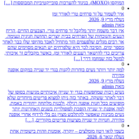
המוקסו (MOXO). בניגוד להערכות סובייקטיביות המבוססות […]
0
איך לשמור על זר פרחים טרי לאורך זמן
נשלח מרץ 9, 2026
מאת admin
אין דבר משמח יותר מלקבל זר פרחים טרי. הצבעים החיים, הריח
הנעים והנוכחות של הפרחים בבית יוצרים תחושה חגיגית ונעימה.
אך רבים מגלים שלפעמים הזר מתחיל לאבד מהיופי שלו כבר לאחר
מספר ימים. הסיבה לכך היא שלפרחים יש תנאים מסוימים שהם
צריכים כדי להישאר רעננים לאורך זמן. כאשר מקבלים זר איכותי,
למשל כזה שמוזמן דרך […]
0
למה יותר ויותר נשים בוחרות לקנות בגדי יד שנייה במקום אופנה
מהירה
נשלח מרץ 9, 2026
מאת admin
נשים רבות שמחפשות בגדי יד שנייה איכותיים מגיעות בסופו של
דבר לאתר ששקה. באתר כזה ניתן למצוא פריטים מיוחדים שלא
מופיעים בכל חנות אופנה רגילה, ולבנות מלתחה ייחודית באמת.
למה אופנת יד שנייה הופכת לפופולרית בשנים האחרונות יותר
נשים מבינות שאפשר להתלבש מצוין גם בלי לרדוף אחרי אופנה
מהירה. חנויות יד שנייה מציעות פריטים מקוריים, […]
0
בשמי לואי ויטון מומלצים – יוקרה, אומנות וזהות בישומית אחת
נשלח ינואר 6, 2026