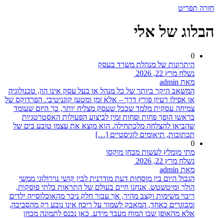
חזרה
תפריט
הבלוג של אלי
0
היתרונות של מנהלת משרד בעסק
נשלח מרץ 22, 2026
מאת admin
המשאב היקר ביותר של כל מנהל או בעל עסק אינו הון, טכנולוגיה
או אפילו רעיון פורץ דרך – אלא זמן ומטען קוגניטיבי. הפרדוקס של
צמיחה עסקית מלמד שככל שעסק מצליח יותר, כך היזם שעומד
בראשו הופך פחות ופחות זמין לביצוע הפעולות האסטרטגיות
שהביאו להצלחה מלכתחילה. הוא מוצא את עצמו טובע בים של
תכתובות, תיאומים לוגיסטיים […]
0
מתי מומלץ לעשות מבחן מוקסו
נשלח מרץ 22, 2026
מאת admin
הגבול היום בין מוסחות דעת מודרנית לבין קושי נוירולוגי ממשי
הולך ומיטשטש. אנחנו חיים בעולם של התראות בלתי פוסקות,
ריבוי משימות וקצב מהיר, אך עבור חלק ניכר מהאוכלוסייה ילדים
ומבוגרים כאחד, המאבק לשמור על ריכוז אינו נובע רק מהסביבה,
אלא מהאופן שבו המוח מעבד מידע. כאן נכנס לתמונה מבחן