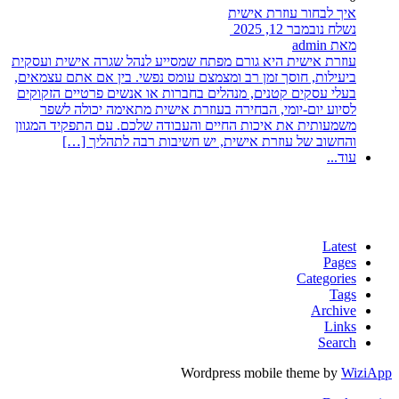
איך לבחור עוזרת אישית
נשלח נובמבר 12, 2025
מאת admin
עוזרת אישית היא גורם מפתח שמסייע לנהל שגרה אישית ועסקית
ביעילות, חוסך זמן רב ומצמצם עומס נפשי. בין אם אתם עצמאים,
בעלי עסקים קטנים, מנהלים בחברות או אנשים פרטיים הזקוקים
לסיוע יום-יומי, הבחירה בעוזרת אישית מתאימה יכולה לשפר
משמעותית את איכות החיים והעבודה שלכם. עם התפקיד המגוון
והחשוב של עוזרת אישית, יש חשיבות רבה לתהליך […]
עוד...
Latest
Pages
Categories
Tags
Archive
Links
Search
Wordpress mobile theme by
WiziApp