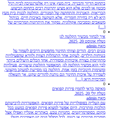
בתחום הדיור והבנייה. בית מעץ אינו רק אלטרנטיבה לבית רגיל
מבטון או לבנים אלא הוא מציע יתרונות רבים בתחום הביצוע,
הבריאות, האנרגיה והתחושה של המגורים. החלטה לבנות בית מעץ
היא לא רק בחירה חומרית, אלא השקעה באיכות חיים, בניהול
משאבים ובסביבה אקולוגית. נסקור את היתרונות המרכזיים של
[…]
0
איך לבחור מכשיר הקלטה לגן
נשלח אוגוסט 20, 2025
מאת admin
בגנים רבים, הורים וצוותי החינוך מחפשים דרכים לשמור על
בטיחות הילדים, לעקוב אחר התנהלות הצוות ולוודא שהפעילויות
מתקיימות בצורה איכותית ומסודרת. אחד הכלים היעילים ביותר
לכך הוא מכשיר הקלטה לגן, המאפשר הקלטת שיעורים, פעילויות
ומשימות חינוכיות בזמן אמת. הקלטה בגן מסייעת למעקב מקצועי,
לשמירה על איכות החינוך וגם נותנת להורים שקט. אך השאלה
המרכזית היא: […]
0
מאיפה כדאי להזמין פירות קפואים
נשלח יולי 20, 2025
מאת admin
עם העלייה בפופולריות של פירות קפואים, האפשרויות לרכישתם
הולכות ומתרבות. היום אפשר למצוא פירות קפואים כמעט בכל
מקום: בסופרמרקטים, בחנויות טבע, באתרים אונליין ואפילו אצל
סוחרים פרטיים או בשוק. לכל מסלול קניה יש מאפיינים משלו,