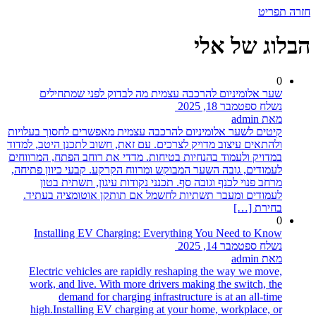
חזרה
תפריט
הבלוג של אלי
0
שער אלומיניום להרכבה עצמית מה לבדוק לפני שמתחילים
נשלח ספטמבר 18, 2025
מאת admin
קיטים לשער אלומיניום להרכבה עצמית מאפשרים לחסוך בעלויות
ולהתאים עיצוב מדויק לצרכים. עם זאת, חשוב לתכנן היטב, למדוד
במדויק ולעמוד בהנחיות בטיחות. מדדי את רוחב הפתח, המרווחים
לעמודים, גובה השער המבוקש ומרווח הקרקע. קבעי כיוון פתיחה,
מרחב פנוי לכנף וגובה סף. תכנני נקודות עיגון, תשתית בטון
לעמודים ומעבר תשתיות לחשמל אם תותקן אוטומציה בעתיד.
בחירת […]
0
Installing EV Charging: Everything You Need to Know
נשלח ספטמבר 14, 2025
מאת admin
Electric vehicles are rapidly reshaping the way we move,
work, and live. With more drivers making the switch, the
demand for charging infrastructure is at an all-time
high.Installing EV charging at your home, workplace, or