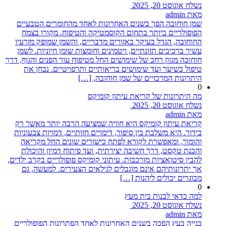
נשלח אוגוסט 20, 2025
מאת admin
שמן חוחובה הפך בשנים האחרונות לאחד מהחומרים הטבעיים
הפופולריים ביותר בתחום הקוסמטיקה והטיפוח. מקורו בצמח
החוחובה, הגדל בעיקר באזורים מדבריים, והשמן שמופק מזרעיו
עשיר ברכיבים תזונתיים, ויטמינים וחומצות שומן חיוניות. לשמן
חוחובה מגוון רחב של שימושים החל מטיפוח עור הפנים והגוף, דרך
טיפול בשיער ועד שימושים בריאותיים ותרפויטיים. נבחן את
היתרונות המרכזיים של שמן חוחובה, […]
0
מה היתרונות של קריאת עיתון קומיקס
נשלח אוגוסט 20, 2025
מאת admin
קריאת עיתון קומיקס היא חוויה שמציעה הרבה יותר מאשר רק
בידור. היא משלבת בין סיפור, דימויים חזותיים, דמויות צבעוניות
והומור, ומאפשרת לקורא לפתח כישורים שונים החל מקריאה
והבנת טקסט, דרך חשיבה יצירתית, ועד פיתוח דמיון והיכולת
להבין סיטואציות מורכבות. עיתוני קומיקס פופולריים בקרב ילדים,
אך יתרונותיהם אינם מוגבלים לגילאים הצעירים. למעשה, גם
מבוגרים יכולים ליהנות […]
0
למה כדאי לבנות בית מעץ
נשלח אוגוסט 20, 2025
מאת admin
בנייה בעץ הפכה בשנים האחרונות לאחד הפתרונות הפופולריים