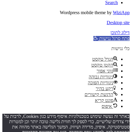
Search
Wordpress mobile theme by
WiziApp
Desktop site
דילוג לתוכן
פתח סרגל נגישות
כלי נגישות
הגדל טקסט
הקטן טקסט
גווני אפור
ניגודיות גבוהה
ניגודיות הפוכה
רקע בהיר
הדגשת קישורים
פונט קריא
איפוס
באתר זה נעשה שימוש בטכנולוגיות איסוף מידע כגון Cookies, לרבות על
ידי צדדים שלישיים, כדי לספק לך חווית גלישה טובה יותר וכן למטרות
סטטיסטיקה, איפיון, מדידה ושיווק. המשך הגלישה באתר מהווה את