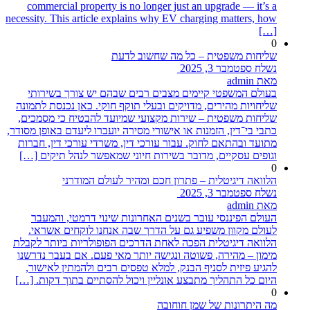
commercial property is no longer just an upgrade — it’s a
necessity. This article explains why EV charging matters, how
[…]
0
שליחות משפטית – כל מה שחשוב לדעת
נשלח ספטמבר 3, 2025
מאת admin
בעולם המשפטי קיימים מצבים רבים שבהם יש צורך בשירותי
שליחויות מהירים, מדויקים ובעלי תוקף חוקי. כאן נכנסת לתמונה
שליחות משפטית – שירות מקצועי שמיועד להבטיח כי מסמכים,
כתבי בי־דין, הזמנות או אישורי מסירה יועברו ליעדם באופן מסודר,
מתועד ובהתאם לחוק. עבור עורכי דין, משרדי עורכי דין, חברות
וגופים עסקיים, מדובר בשירות חיוני שמאפשר לנהל תיקים […]
0
הלוואה דיגיטלית – פתרון חכם ומהיר לעולם המודרני
נשלח ספטמבר 3, 2025
מאת admin
העולם הפיננסי עובר בשנים האחרונות שינוי דרמטי, והמעבר
לעולם מקוון משפיע גם על הדרך שבה אנחנו לוקחים אשראי.
הלוואה דיגיטלית הפכה לאחת הדרכים הפופולריות ביותר לקבלת
מימון – מהירה, פשוטה ונגישה יותר מאי פעם. אם בעבר נדרשנו
להגיע פיזית לסניף הבנק, למלא טפסים רבים ולהמתין לאישור,
היום כל התהליך מתבצע אונליין ויכול להסתיים בתוך דקות. […]
0
מה היתרונות של שמן חוחובה