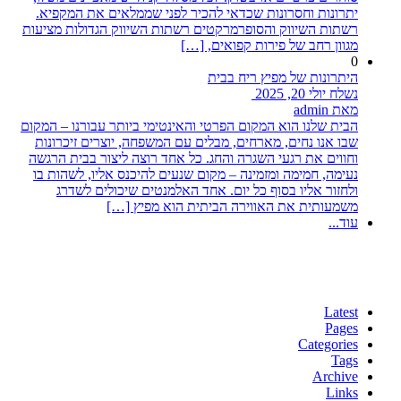
יתרונות וחסרונות שכדאי להכיר לפני שממלאים את המקפיא.
רשתות השיווק והסופרמרקטים רשתות השיווק הגדולות מציעות
מגוון רחב של פירות קפואים, […]
0
היתרונות של מפיץ ריח בבית
נשלח יולי 20, 2025
מאת admin
הבית שלנו הוא המקום הפרטי והאינטימי ביותר עבורנו – המקום
שבו אנו נחים, מארחים, מבלים עם המשפחה, יוצרים זיכרונות
וחווים את רגעי השגרה והחג. כל אחד רוצה ליצור בבית הרגשה
נעימה, חמימה ומזמינה – מקום שנעים להיכנס אליו, לשהות בו
ולחזור אליו בסוף כל יום. אחד האלמנטים שיכולים לשדרג
משמעותית את האווירה הביתית הוא מפיץ […]
עוד...
Latest
Pages
Categories
Tags
Archive
Links