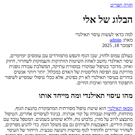
חזרה
תפריט
הבלוג של אלי
למה כדאי לעשות עיסוי תאילנדי
מאת:
admin
דצמבר 18, 2025
בעולם עמוס ולחוץ, שבו הגוף והנפש מתמודדים עם עומסים יומיומיים,
עיסוי תאילנדי נחשב לאחת השיטות הוותיקות והעמוקות לשחרור, חיזוק
ואיזון. מדובר בטיפול שמקורו במסורת עתיקה, המשלבת עבודה גופנית
מדויקת עם תפיסה הוליסטית של האדם כמכלול. יותר ויותר אנשים
בוחרים בעיסוי תאילנדי לא רק כפינוק, אלא ככלי טיפולי שמסייע לשיפור
התפקוד היומיומי ואיכות החיים.
מהו עיסוי תאילנדי ומה מייחד אותו
מסאז תאילנדי
הוא שיטת טיפול מסורתית המתמקדת בהנעת הגוף,
מתיחות, לחיצות ועבודה על קווי אנרגיה. בניגוד לעיסויים אחרים, הטיפול
מתבצע לרוב על מזרן, בלבוש נוח, וללא שימוש בשמנים. המטפל עובד עם
כפות הידיים, האצבעות ולעיתים גם עם משקל הגוף, כדי להניע מפרקים,
לשחרר שרירים ולהחזיר לגוף גמישות ותנועה טבעית. הייחוד של העיסוי