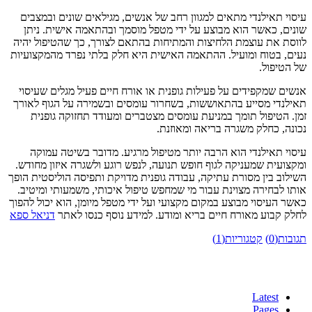
עיסוי תאילנדי מתאים למגוון רחב של אנשים, מגילאים שונים ובמצבים
שונים, כאשר הוא מבוצע על ידי מטפל מוסמך ובהתאמה אישית. ניתן
לווסת את עוצמת הלחיצות והמתיחות בהתאם לצורך, כך שהטיפול יהיה
נעים, בטוח ומועיל. ההתאמה האישית היא חלק בלתי נפרד מהמקצועיות
של הטיפול.
אנשים שמקפידים על פעילות גופנית או אורח חיים פעיל מגלים שעיסוי
תאילנדי מסייע בהתאוששות, בשחרור עומסים ובשמירה על הגוף לאורך
זמן. הטיפול תומך במניעת עומסים מצטברים ומעודד תחזוקה גופנית
נכונה, כחלק משגרה בריאה ומאוזנת.
עיסוי תאילנדי הוא הרבה יותר מטיפול מרגיע. מדובר בשיטה עמוקה
ומקצועית שמעניקה לגוף חופש תנועה, לנפש רוגע ולשגרה איזון מחודש.
השילוב בין מסורת עתיקה, עבודה גופנית מדויקת ותפיסה הוליסטית הופך
אותו לבחירה מצוינת עבור מי שמחפש טיפול איכותי, משמעותי ומיטיב.
כאשר העיסוי מבוצע במקום מקצועי ועל ידי מטפל מיומן, הוא יכול להפוך
לחלק קבוע מאורח חיים בריא ומודע. למידע נוסף כנסו לאתר
דניאל ספא
תגובות(0)
קטגוריות(1)
Latest
Pages