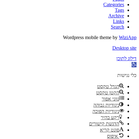
Categories
Tags
Archive
Links
Search
Wordpress mobile theme by
WiziApp
Desktop site
דילוג לתוכן
פתח
סרגל
נגישות
כלי נגישות
הגדל טקסט
הקטן טקסט
גווני אפור
ניגודיות גבוהה
ניגודיות הפוכה
רקע בהיר
הדגשת קישורים
פונט קריא
איפוס