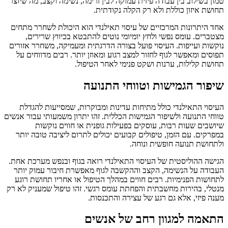
טמון בשילוב בין עבודה פיזית עמוקה לבין זרימה, נשימה וקצב, מה שיוצר
תחושת איזון כוללת ולא רק הקלה נקודתית.
אחד היתרונות המרכזיים של עיסוי תאילנדי הוא היכולת לשחרר מתחים
מצטברים. עומס נפשי ולחץ יומיומי נוטים להתבטא בכיווץ שרירים,
נוקשות ועייפות. העיסוי פועל בצורה הדרגתית ומעמיקה, משחרר אזורים
תפוסים ומאפשר לגוף לחזור למצב רגוע ומאוזן יותר. רבים מדווחים על
תחושת קלילות, ערנות ושקט פנימי לאחר הטיפול.
שיפור הגמישות וטווחי התנועה
העיסוי התאילנדי כולל מתיחות עדינות ומבוקרות, שמסייעות להגדלת
טווחי התנועה ולשיפור הגמישות הכללית. זהו יתרון משמעותי עבור אנשים
שיושבים שעות רבות, עוסקים בפעילות גופנית או חווים נוקשות
במפרקים. עם הזמן, טיפולים קבועים יכולים לתרום ליציבה טובה יותר
ולתחושת תנועה חופשית ונוחה.
הגישה ההוליסטית של העיסוי התאילנדי רואה בגוף ובנפש מערכת אחת.
העבודה על הנשימה, הקצב וההקשבה לגוף מאפשרת חיבור עמוק יותר
לתחושות הפנימיות. רבים חווים במהלך הטיפול או אחריו תחושת רוגע
מנטלי, בהירות מחשבתית והפחתת עומס רגשי. זהו טיפול שמעניק לא רק
מענה פיזי, אלא גם רגע של עצירה והתכנסות.
התאמה למגוון רחב של אנשים