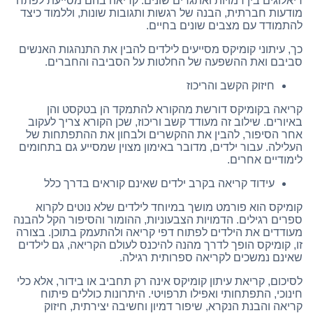
דיאלוגים בין דמויות ואתגרים שונים. קריאה בהם מסייעת לפתח
מודעות חברתית, הבנה של רגשות ותגובות שונות, וללמוד כיצד
להתמודד עם מצבים שונים בחיים.
כך, עיתוני קומיקס מסייעים לילדים להבין את התנהגות האנשים
סביבם ואת ההשפעה של החלטות על הסביבה והחברים.
חיזוק הקשב והריכוז
קריאה בקומיקס דורשת מהקורא להתמקד הן בטקסט והן
באיורים. שילוב זה מעודד קשב וריכוז, שכן הקורא צריך לעקוב
אחר הסיפור, להבין את ההקשרים ולבחון את ההתפתחות של
העלילה. עבור ילדים, מדובר באימון מצוין שמסייע גם בתחומים
לימודיים אחרים.
עידוד קריאה בקרב ילדים שאינם קוראים בדרך כלל
קומיקס הוא פורמט מושך במיוחד לילדים שלא נוטים לקרוא
ספרים רגילים. הדמויות הצבעוניות, ההומור והסיפור הקל להבנה
מעודדים את הילדים לפתוח דפי קריאה ולהתעמק בתוכן. בצורה
זו, קומיקס הופך לדרך מהנה להיכנס לעולם הקריאה, גם לילדים
שאינם נמשכים לקריאה ספרותית רגילה.
לסיכום, קריאת עיתון קומיקס אינה רק תחביב או בידור, אלא כלי
חינוכי, התפתחותי ואפילו תרפויטי. היתרונות כוללים פיתוח
קריאה והבנת הנקרא, שיפור דמיון וחשיבה יצירתית, חיזוק