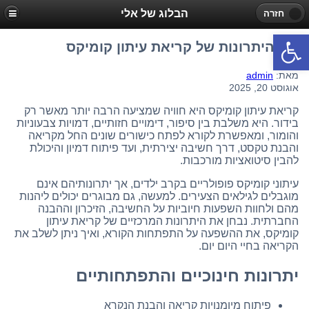
הבלוג של אלי
חזרה
פתח סרגל נגישות
מה היתרונות של קריאת עיתון קומיקס
מאת:
admin
אוגוסט 20, 2025
קריאת עיתון קומיקס היא חוויה שמציעה הרבה יותר מאשר רק
בידור. היא משלבת בין סיפור, דימויים חזותיים, דמויות צבעוניות
והומור, ומאפשרת לקורא לפתח כישורים שונים החל מקריאה
והבנת טקסט, דרך חשיבה יצירתית, ועד פיתוח דמיון והיכולת
להבין סיטואציות מורכבות.
עיתוני קומיקס פופולריים בקרב ילדים, אך יתרונותיהם אינם
מוגבלים לגילאים הצעירים. למעשה, גם מבוגרים יכולים ליהנות
מהם ולחוות השפעות חיוביות על החשיבה, הזיכרון וההבנה
החברתית. נבחן את היתרונות המרכזיים של קריאת עיתון
קומיקס, את ההשפעה על התפתחות הקורא, ואיך ניתן לשלב את
הקריאה בחיי היום יום.
יתרונות חינוכיים והתפתחותיים
פיתוח מיומנויות קריאה והבנת הנקרא