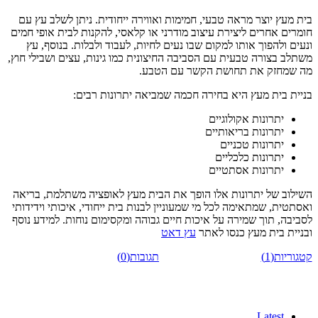
בית מעץ יוצר מראה טבעי, חמימות ואווירה ייחודית. ניתן לשלב עץ עם
חומרים אחרים ליצירת עיצוב מודרני או קלאסי, להקנות לבית אופי חמים
ונעים ולהפוך אותו למקום שבו נעים לחיות, לעבוד ולבלות. בנוסף, עץ
משתלב בצורה טבעית עם הסביבה החיצונית כמו גינות, עצים ושבילי חוץ,
מה שמחזק את תחושת הקשר עם הטבע.
בניית בית מעץ היא בחירה חכמה שמביאה יתרונות רבים:
יתרונות אקולוגיים
יתרונות בריאותיים
יתרונות טכניים
יתרונות כלכליים
יתרונות אסתטיים
השילוב של יתרונות אלו הופך את הבית מעץ לאופציה משתלמת, בריאה
ואסתטית, שמתאימה לכל מי שמעוניין לבנות בית ייחודי, איכותי וידידותי
לסביבה, תוך שמירה על איכות חיים גבוהה ומקסימום נוחות. למידע נוסף
ובניית בית מעץ כנסו לאתר
עץ דאט
קטגוריות(1)
תגובות(0)
Latest