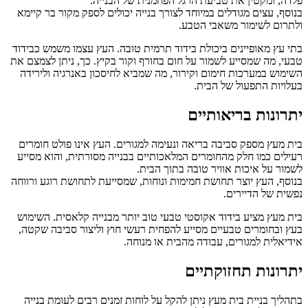
פלדה, ומקטין את טביעת הרגל הפחמנית של הבנייה.
בנוסף, עצים מגודלים במיוחד לצורך בנייה יכולים לספק מקור בר קיימא
ולתרום לשימור משאבי הטבע.
בתי עץ מאופיינים ביכולת בידוד תרמית טובה. העץ עצמו משמש כבידוד
טבעי, מה שמסייע לשמור על חום בחורף וקור בקיץ. כך, ניתן לצמצם את
השימוש במערכות חימום וקירור, מה שמביא לחיסכון באנרגיה ולירידה
בעלויות התפעול של הבית.
יתרונות בריאותיים
בית מעץ מספק סביבה בריאה ונעימה למגורים. העץ אינו פולט חומרים
רעילים כמו חלק מהחומרים המלאכותיים בבנייה מסורתית, והוא מסייע
לשמור על איכות אוויר טובה בתוך הבית.
בנוסף, העץ יוצר תחושת חמימות ונוחות, שמסייעת לתחושת רוגע ורווחה
נפשית של הדיירים.
בית מעץ מציע בידוד אקוסטי טבעי טוב יותר מבנייה קלאסית. השימוש
בעץ ובחומרים טבעיים מסייע להפחית רעשי חוץ וליצור סביבה שקטה,
אידיאלית למגורים, עבודה מהבית או מנוחה.
יתרונות תחזוקתיים
בתהליך בניית בית מעץ ניתן להקל על לוחות זמנים רבים לעומת בנייה