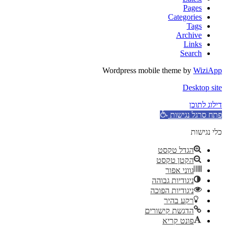
Pages
Categories
Tags
Archive
Links
Search
Wordpress mobile theme by
WiziApp
Desktop site
דילוג לתוכן
פתח סרגל נגישות
כלי נגישות
הגדל טקסט
הקטן טקסט
גווני אפור
ניגודיות גבוהה
ניגודיות הפוכה
רקע בהיר
הדגשת קישורים
פונט קריא