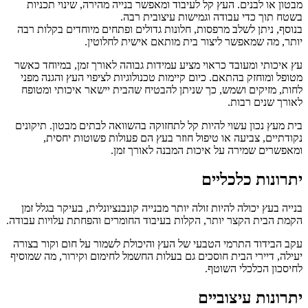
מבטון או לבנים. העץ קל לעיבוד ומאפשר בנייה מהירה, שינוי תכניות
בשטח תוך כדי עבודה וגמישות עיצובית רבה.
בנוסף, ניתן לשלב מרפסות, חלונות גדולים ופתחים מיוחדים בקלות רבה
יותר, מה שמאפשר ליצור בית מותאם אישית לחלוטין.
עץ איכותי ומעובד כראוי מציע עמידות גבוהה לאורך זמן, במיוחד כאשר
מטופל ומוחזק בהתאם. כיום קיימות טכנולוגיות לציפוי העץ והגנה מפני
לחות, מזיקים ושמש, כך שניתן להבטיח שהבית יישאר איכותי ומטופח
לאורך שנים רבות.
בית מעץ נכון עשוי להיות קל לתחזוקה בהשוואה לבתים מבטון. תיקונים
נקודתיים, צביעה או טיפול חוזר בעץ הם פעולות פשוטות יחסית,
ומאפשרים שמירה על איכות המבנה לאורך זמן.
יתרונות כלכליים
בנייה בעץ יכולה להיות זולה יותר מבנייה קונבנציונלית, בעיקר בגלל זמן
הקמת הבית הקצר יותר, הקלות בעיבוד החומרים והפחתת עלויות עבודה.
עקב הבידוד התרמי הטבעי של העץ והיכולת לשמור על חום וקור בצורה
יעילה, דיירי הבית חוסכים גם בעלות החשמל לחימום וקירור, מה שמוסיף
לחיסכון הכלכלי השוטף.
יתרונות עיצוביים