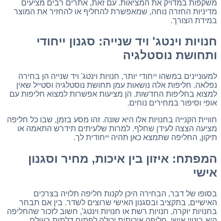
משקפות במדויק את המציאות. עם זאת, אתרים רבים מציעים
מדיניות החזרה נוחה, שמאפשרת להחליף או להחזיר את המוצר
במידת הצורך.
חנויות וינטג' ויד שנייה: סגנון ייחודי
ותחושת נוסטלגיה
למעוניינים במשהו ייחודי יותר, חנויות וינטג' ויד שנייה הן בחירה
נפלאה. חליפות אלה נושאות עמן תחושת נוסטלגיה וסטייל שאין
למצוא בחליפות החדשות. הן מציעות אפשרות למצוא חליפות עם
אופי וסיפור במחירים נוחים.
חוויית הקנייה בחנויות אלו היא שונה. זהו מסע בזמן, שבו כל חליפה
מציעה הצצה לעידן שחלף. למרות שלעיתים תידרש התאמה או
תיקון, החליפה שתמצא כאן תהיה ייחודית לך.
המפתח: איזון בין איכות, מחיר וסגנון
אישי
בסופו של דבר, הבחירה היכן לקנות חליפה תלויה בצרכים
האישיים, בתקציב ובסגנון האישי שרוצים לשדר. בין אם תבחר
בחנויות יוקרה, חנויות רשת או חנויות וינטג', חשוב לזכור שהחליפה
היא ביטוי אישי. חליפה איכותית יכולה לפתוח דלתות בעולם