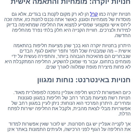
חנויות יוקרה: מומחיות והתאמה אישית
חנויות יוקרה כמו
קרל
הן לא רק מקום לקנות בו בגדים, אלא גם
מוסדות של מומחיות וסגנון. כאשר אתה נכנס לחנות כזו, אתה זוכה
ליחס אישי ומקצועי שמסייע למצוא את החליפה שמתאימה בדיוק
למידות ולצרכים. חוויית הקנייה היא חלק בלתי נפרד מהחליפה
החדשה.
היתרון בחנויות יוקרה הוא בכך שהן מציעות חליפות בהתאמה
אישית – מה שמבטיח שכל תפר ותפר יותאם לגוף. הבדים
שנבחרים הם מהאיכות הגבוהה ביותר, והתפירה נעשית על ידי
מומחים בתחום. עבור מי שמוכן להשקיע, החליפה המתקבלת היא
לא פחות מיצירת מופת שמלווה לאורך שנים.
חנויות באינטרנט: נוחות ומגוון
כיום האפשרות לרכוש חליפה אונליין נהפכה לפופולרית מאוד.
חנויות רשת מציעות מבחר רחב של חליפות במגוון סגנונות
ומחירים. היתרון המרכזי הוא הנוחות: ניתן לעיין במגוון רחב של
אפשרויות מבלי לצאת מהבית, ולקבל את החליפה ישירות לפתח
הדלת.
אך לקנייה אונליין יש גם חסרונות. יש לזכור שאין אפשרות למדוד
את החליפה על הגוף לפני הרכישה, ולעיתים התמונות באתר אינן