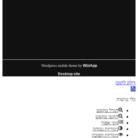
Wordpress mobile theme by
WiziApp
Desktop site
דילוג לתוכן
פתח
סרגל
נגישות
כלי נגישות
הגדל טקסט
הקטן טקסט
גווני אפור
ניגודיות גבוהה
ניגודיות הפוכה