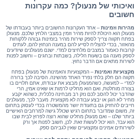
ואיכותי של מנעולן? כמה עקרונות
חשובים
מהירות וזמינות
– אחד העקרונות החשובים ביותר בעבודתו של
מנעולן הוא היכולת להיות מהיר וזמין במצבי הלחץ שלכם. מנעולן
בפתח תקווה צריך לספק שירות מהיר בזמינות גבוהה ללקוחות
מהאזור, בכדי להצליח לסייע להם במענה הנחוץ להם, לעתים
קרובות כאמור במצבים מלחיצים למדי. ישנם מנעולנים שיודעים
לספק מענה גם בשעות הלילה, בשבתות ובחגים – וחשוב לפנות
לשירות מתאים אם הדבר נחוץ.
מקצועיות ואמינות
– המקצועיות והאמינות של מנעולן בפתח
תקווה הם חלק בלתי נפרד האחד מהשינה. הסיבה לכך ברורה
למדי – למעשה, כשהמנעולן מבצע את עבודתו, אתם תלויים בו
בצורה מוחלטת, ואם הוא מחליט לרמות או שאינו אמין, הרי
שהדבר יכול להסב לכם נזק רב מבחינה כלכלית, כשהוא יקבע
מחיר לא הוגן או יבצע עבודה לא מקצועית. מעבר לכך, מנעולנים
חייבים להחזיק גם בתעודת יושר מהמשטרה בכדי לעסוק בתחום
זה, משום שמדובר בתחום רגיש שכולל גישה למרחבים האישיים
ביותר שלנו – ואם מנעולן מחליט שהוא רוצה לפרוץ לבית שבו
הוא עבד, הוא יכול לעשות זאת. לכן, חשוב לפנות אך ורק
לשירותים אמינים ומקצועיים שאין לגביהם ספק.