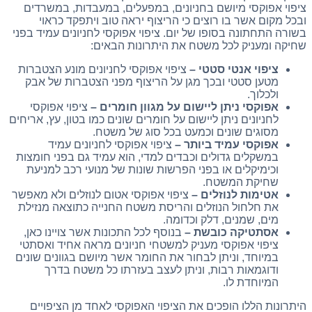
ציפוי אפוקסי מיושם בחניונים, במפעלים, במעבדות, במשרדים
ובכל מקום אשר בו רוצים כי הריצוף יראה טוב ויתפקד כראוי
בשורה התחתונה בסופו של יום. ציפוי אפוקסי לחניונים עמיד בפני
שחיקה ומעניק לכל משטח את היתרונות הבאים:
ציפוי אנטי סטטי –
ציפוי אפוקסי לחניונים מונע הצטברות
מטען סטטי ובכך מגן על הריצוף מפני הצטברות של אבק
ולכלוך.
אפוקסי ניתן ליישום על מגוון חומרים –
ציפוי אפוקסי
לחניונים ניתן ליישום על חומרים שונים כמו בטון, עץ, אריחים
מסוגים שונים וכמעט בכל סוג של משטח.
אפוקסי עמיד ביותר –
ציפוי אפוקסי לחניונים עמיד
במשקלים גדולים וכבדים למדי, הוא עמיד גם בפני חומצות
וכימיקלים או בפני הפרשות שונות של מנועי רכב למניעת
שחיקת המשטח.
אטימות לנוזלים –
ציפוי אפוקסי אטום לנוזלים ולא מאפשר
את חלחול הנוזלים והריסת משטח החנייה כתוצאה מנזילת
מים, שמנים, דלק וכדומה.
אסתטיקה כובשת –
בנוסף לכל התכונות אשר צויינו כאן,
ציפוי אפוקסי מעניק למשטחי חניונים מראה אחיד ואסתטי
במיוחד, וניתן לבחור את החומר אשר מיושם בגוונים שונים
ודוגמאות רבות, וניתן לעצב בעזרתו כל משטח בדרך
המיוחדת לו.
היתרונות הללו הופכים את הציפוי האפוקסי לאחד מן הציפויים