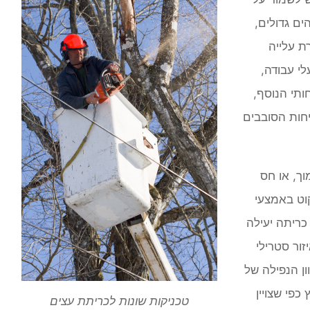
ים גדולים,
ת עלייה
לי עבודה,
ותי הנוסף,
חות הסובבים
ך, או חס
וט באמצעי
כריתה יעילה
ור סטרילי
ון הנפילה של
פי שצויין
טכניקות שונות לכריתת עצים