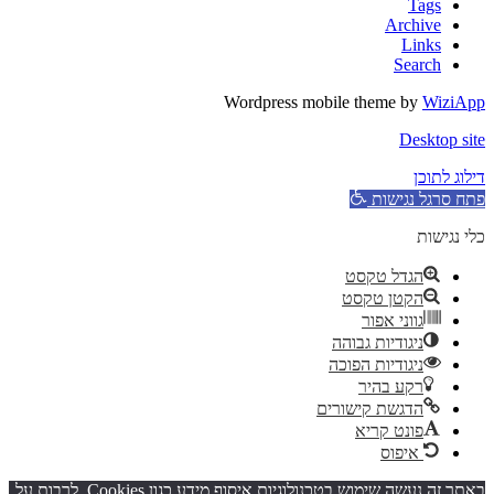
Tags
Archive
Links
Search
Wordpress mobile theme by
WiziApp
Desktop site
דילוג לתוכן
פתח סרגל נגישות
כלי נגישות
הגדל טקסט
הקטן טקסט
גווני אפור
ניגודיות גבוהה
ניגודיות הפוכה
רקע בהיר
הדגשת קישורים
פונט קריא
איפוס
באתר זה נעשה שימוש בטכנולוגיות איסוף מידע כגון Cookies, לרבות על