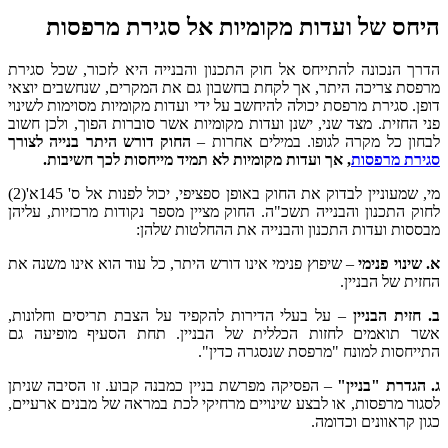
היחס של ועדות מקומיות אל סגירת מרפסות
הדרך הנכונה להתייחס אל חוק התכנון והבנייה היא לזכור, שכל סגירת
מרפסת צריכה היתר, אך לקחת בחשבון גם את המקרים, שנחשבים יוצאי
דופן. סגירת מרפסת יכולה להיחשב על ידי ועדות מקומיות מסוימות לשינוי
פני החזית. מצד שני, ישנן ועדות מקומיות אשר סוברות הפוך, ולכן חשוב
לבחון כל מקרה לגופו. במילים אחרות –
החוק דורש היתר בנייה לצורך
סגירת מרפסות
, אך ועדות מקומיות לא תמיד מייחסות לכך חשיבות.
מי, שמעוניין לבדוק את החוק באופן ספציפי, יכול לפנות אל ס' 145א'(2)
לחוק התכנון והבנייה תשכ"ה. החוק מציין מספר נקודות מרכזיות, עליהן
מבססות ועדות התכנון והבנייה את ההחלטות שלהן:
א. שינוי פנימי
– שיפוץ פנימי אינו דורש היתר, כל עוד הוא אינו משנה את
החזית של הבניין.
ב. חזית הבניין
– על בעלי הדירות להקפיד על הצבת תריסים וחלונות,
אשר תואמים לחזות הכללית של הבניין. תחת הסעיף מופיעה גם
התייחסות למונח "מרפסת שנסגרה כדין".
ג. הגדרת "בניין"
– הפסיקה מפרשת בניין כמבנה קבוע. זו הסיבה שניתן
לסגור מרפסות, או לבצע שינויים מרחיקי לכת במראה של מבנים ארעיים,
כגון קראוונים וכדומה.