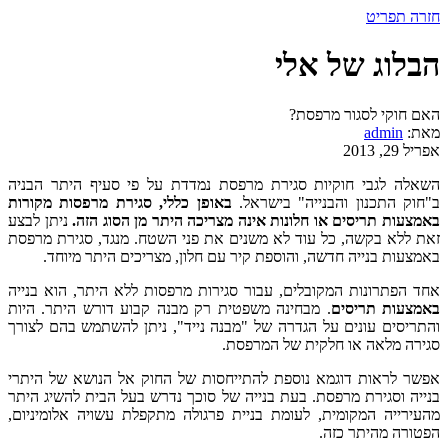
חזרה
תפריט
הבלוג של אלי
האם חוקי לסגור מרפסת?
מאת:
admin
אפריל 29, 2013
השאלה לגבי חוקיות סגירת מרפסת נמדדת על פי סעיף היתר הבניה
ב"חוק התכנון והבנייה" בישראל.
באופן כללי, סגירת מרפסות מקורות
באמצעות תריסים או חלונות אינה מצריכה היתר מן הסוג הזה.
ניתן לבצע
זאת ללא בקשה, כל עוד לא משנים את פני השטח. מנגד, סגירת מרפסת
באמצעות בנייה חדשה, והוספת קיר עם חלון, מצריכים היתר מיוחד.
אחד הפתרונות המקובלים, עבור סגירות מרפסות ללא היתר, הוא בנייה
באמצעות תריסים
. מבחינה משפטית רק מבנה קבוע דורש היתר. היות
והתריסים עונים על הגדרה של "מבנה נייד", ניתן להשתמש בהם לצורך
סגירה מלאה או חלקית של המרפסת.
אפשר לראות דוגמא נוספת להתייחסות של החוק אל הנושא של היתרי
בנייה וסגירת מרפסת. בעת בנייה של סוכך נדרש בעל הבית להשיג היתר
מהעירייה המקומית, לעומת בניית פרגולה מתקפלת עשויה אלומיניום,
הפטורה מהיתר כזה.