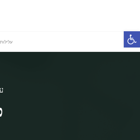
Ski
t
conten
פתח סרגל נגישות
עלילות 
על
כ