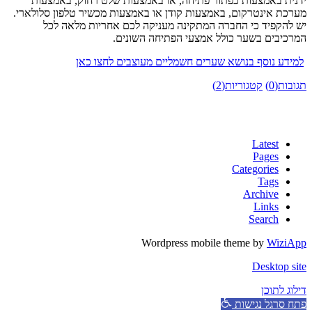
ידנית באמצעות כפתור פתיחה, או באמצעות שלט רחוק, באמצעות
מערכת אינטרקום, באמצעות קודן או באמצעות מכשיר טלפון סלולארי.
יש להקפיד כי החברה המתקינה מעניקה לכם אחריות מלאה לכל
המרכיבים בשער כולל אמצעי הפתיחה השונים.
למידע נוסף בנושא שערים חשמליים מעוצבים לחצו כאן
תגובות(0)
קטגוריות(2)
Latest
Pages
Categories
Tags
Archive
Links
Search
Wordpress mobile theme by
WiziApp
Desktop site
דילוג לתוכן
פתח סרגל נגישות