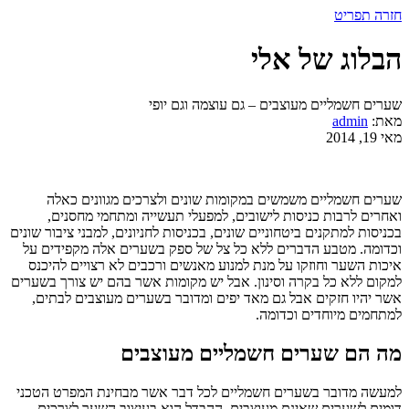
חזרה
תפריט
הבלוג של אלי
שערים חשמליים מעוצבים – גם עוצמה וגם יופי
מאת:
admin
מאי 19, 2014
שערים חשמליים משמשים במקומות שונים ולצרכים מגוונים כאלה
ואחרים לרבות כניסות לישובים, למפעלי תעשייה ומתחמי מחסנים,
בכניסות למתקנים ביטחוניים שונים, בכניסות לחניונים, למבני ציבור שונים
וכדומה. מטבע הדברים ללא כל צל של ספק בשערים אלה מקפידים על
איכות השער וחוזקו על מנת למנוע מאנשים ורכבים לא רצויים להיכנס
למקום ללא כל בקרה וסינון. אבל יש מקומות אשר בהם יש צורך בשערים
אשר יהיו חזקים אבל גם מאד יפים ומדובר בשערים מעוצבים לבתים,
למתחמים מיוחדים וכדומה.
מה הם שערים חשמליים מעוצבים
למעשה מדובר בשערים חשמליים לכל דבר אשר מבחינת המפרט הטכני
דומים לשערים שאינם מעוצבים. ההבדל הוא בעיצוב השער לצרכים