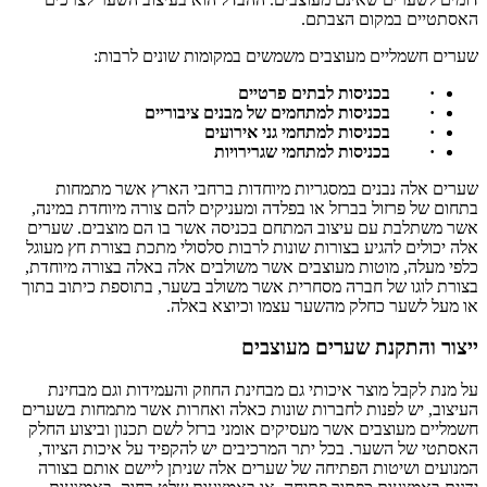
האסתטיים במקום הצבתם.
שערים חשמליים מעוצבים משמשים במקומות שונים לרבות:
·
בכניסות לבתים פרטיים
·
בכניסות למתחמים של מבנים ציבוריים
·
בכניסות למתחמי גני אירועים
·
בכניסות למתחמי שגרירויות
שערים אלה נבנים במסגריות מיוחדות ברחבי הארץ אשר מתמחות
בתחום של פרזול בברזל או בפלדה ומעניקים להם צורה מיוחדת במינה,
אשר משתלבת עם עיצוב המתחם בכניסה אשר בו הם מוצבים. שערים
אלה יכולים להגיע בצורות שונות לרבות סלסולי מתכת בצורת חץ מעוגל
כלפי מעלה, מוטות מעוצבים אשר משולבים אלה באלה בצורה מיוחדת,
בצורת לוגו של חברה מסחרית אשר משולב בשער, בתוספת כיתוב בתוך
או מעל לשער כחלק מהשער עצמו וכיוצא באלה.
ייצור והתקנת שערים מעוצבים
על מנת לקבל מוצר איכותי גם מבחינת החוזק והעמידות וגם מבחינת
העיצוב, יש לפנות לחברות שונות כאלה ואחרות אשר מתמחות בשערים
חשמליים מעוצבים אשר מעסיקים אומני ברזל לשם תכנון וביצוע החלק
האסתטי של השער. בכל יתר המרכיבים יש להקפיד על איכות הציוד,
המנועים ושיטות הפתיחה של שערים אלה שניתן ליישם אותם בצורה