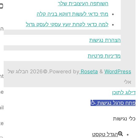
כ
השותפה העיצובית שלך
מתי כדאי לעשות דווקא בניה קלה
למה כדאי לקחת יועץ עסקי לעסק גדול
הא
הצהרת נגישות
מדיניות פרטיות
WordPress
&
Roseta
Powered by
.
©2026 הבלוג של
nt
אלי
e
Back
דילוג לתוכן
to
פתח סרגל נגישות
il
Top
כלי נגישות
te
הגדל טקסט