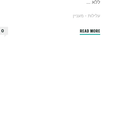
ללא …
עלילות - מעניין
"מהי
READ MORE
0
מזותרפיה?
מה
היא
מכילה?"