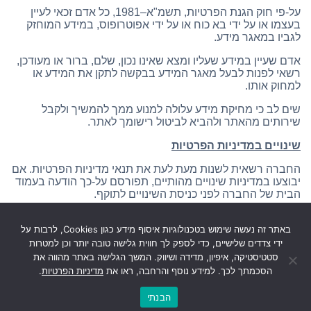
על-פי חוק הגנת הפרטיות, תשמ"א–1981, כל אדם זכאי לעיין
בעצמו או על ידי בא כוח או על ידי אפוטרופוס, במידע המוחזק
לגביו במאגר מידע.
אדם שעיין במידע שעליו ומצא שאינו נכון, שלם, ברור או מעודכן,
רשאי לפנות לבעל מאגר המידע בבקשה לתקן את המידע או
למחוק אותו.
שים לב כי מחיקת מידע עלולה למנוע ממך להמשיך ולקבל
שירותים מהאתר ולהביא לביטול רישומך לאתר.
שינויים במדיניות הפרטיות
החברה רשאית לשנות מעת לעת את תנאי מדיניות הפרטיות. אם
יבוצעו במדיניות שינויים מהותיים, תפורסם על-כך הודעה בעמוד
הבית של החברה לפני כניסת השינויים לתוקף.
המשך השימוש באתר לאחר השינוי במדיניות מעיד על הסכמתך
באתר זה נעשה שימוש בטכנולוגיות איסוף מידע כגון Cookies, לרבות על
למדיניות המתוקנת. אם אינך מסכים עם הנוסח המעודכן של
המדיניות, עליך לחדול מלעשות שימוש נוסף באתר.
ידי צדדים שלישיים, כדי לספק לך חווית גלישה טובה יותר וכן למטרות
סטטיסטיקה, איפיון, מדידה ושיווק. המשך הגלישה באתר מהווה את
הסכמתך לכך. למידע נוסף והרחבה, ראו את
מדיניות הפרטיות
.
הבנתי