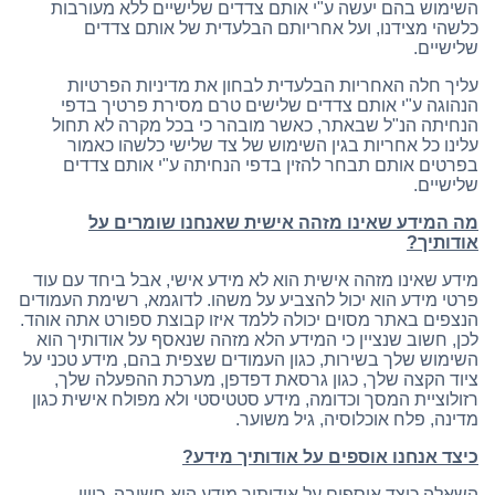
השימוש בהם יעשה ע"י אותם צדדים שלישיים ללא מעורבות
כלשהי מצידנו, ועל אחריותם הבלעדית של אותם צדדים
שלישיים.
עליך חלה האחריות הבלעדית לבחון את מדיניות הפרטיות
הנהוגה ע"י אותם צדדים שלישים טרם מסירת פרטיך בדפי
הנחיתה הנ"ל שבאתר, כאשר מובהר כי בכל מקרה לא תחול
עלינו כל אחריות בגין השימוש של צד שלישי כלשהו כאמור
בפרטים אותם תבחר להזין בדפי הנחיתה ע"י אותם צדדים
שלישיים.
מה המידע שאינו מזהה אישית שאנחנו שומרים על
אודותיך
?
מידע שאינו מזהה אישית הוא לא מידע אישי, אבל ביחד עם עוד
פרטי מידע הוא יכול להצביע על משהו. לדוגמא, רשימת העמודים
הנצפים באתר מסוים יכולה ללמד איזו קבוצת ספורט אתה אוהד.
לכן, חשוב שנציין כי המידע הלא מזהה שנאסף על אודותיך הוא
השימוש שלך בשירות, כגון העמודים שצפית בהם, מידע טכני על
ציוד הקצה שלך, כגון גרסאת דפדפן, מערכת ההפעלה שלך,
רזולוציית המסך וכדומה, מידע סטטיסטי ולא מפולח אישית כגון
מדינה, פלח אוכלוסיה, גיל משוער.
כיצד אנחנו אוספים על אודותיך מידע
?
השאלה כיצד אוספים על אודותיך מידע היא חשובה, כיוון