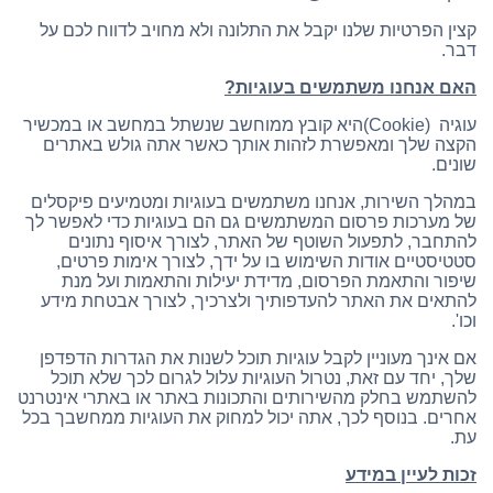
קצין הפרטיות שלנו יקבל את התלונה ולא מחויב לדווח לכם על
דבר.
האם אנחנו משתמשים בעוגיות
?
עוגיה (Cookie)היא קובץ ממוחשב שנשתל במחשב או במכשיר
הקצה שלך ומאפשרת לזהות אותך כאשר אתה גולש באתרים
שונים.
במהלך השירות, אנחנו משתמשים בעוגיות ומטמיעים פיקסלים
של מערכות פרסום המשתמשים גם הם בעוגיות כדי לאפשר לך
להתחבר, לתפעול השוטף של האתר, לצורך איסוף נתונים
סטטיסטיים אודות השימוש בו על ידך, לצורך אימות פרטים,
שיפור והתאמת הפרסום, מדידת יעילות והתאמות ועל מנת
להתאים את האתר להעדפותיך ולצרכיך, לצורך אבטחת מידע
וכו'.
אם אינך מעוניין לקבל עוגיות תוכל לשנות את הגדרות הדפדפן
שלך, יחד עם זאת, נטרול העוגיות עלול לגרום לכך שלא תוכל
להשתמש בחלק מהשירותים והתכונות באתר או באתרי אינטרנט
אחרים. בנוסף לכך, אתה יכול למחוק את העוגיות ממחשבך בכל
עת.
זכות לעיין במידע