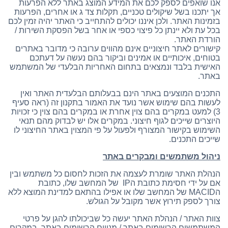
אנו שואפים לספק לכם את המידע המוצג באתר ללא הפרעות
אך יתכנו בשל שיקולים טכניים, תקלות צד ג או אחרים, הפרעות
בזמינות האתר. ולכן איננו יכולים להתחייב כי האתר יהיה זמין לכם
בכל עת ולא יינתן כל פיצוי כספי או אחר בשל הפסקת השירות /
הורדת האתר.
קישורים לאתר חיצוניים אינם מהווים ערובה כי מדובר באתרים
בטוחים, איכותיים או אמינים וביקור בהם נעשה על דעתכם
האישית בלבד ונמצאים בתחום האחריות הבלעדי של המשתמש
באתר.
התכנים המוצעים באתר הינם בבעלותם הבלעדית האתר ואין
לעשות בהם שימוש אשר נועד את האמור בתקנון זה (ראה סעיף
3) למעט במקרים בהם צוין אחרת או במקרים בהם צוין כי זכויות
היוצרים שייכים לגוף חיצוני. במקרים אלו יש לבדוק מהם תנאי
השימוש בקישור המצורף ולפעול על פי המצוין באתר החיצוני לו
שייכים התכנים.
ניהול משתמשים ומבקרים באתר
הנהלת האתר שומרת לעצמה את הזכות לחסום כל משתמש ובין
אם על ידי חסימת כתובת הIP של המחשב שלו, כתובת
הMACID של המחשב שלו או אפילו בהתאם למדינת המוצא ללא
צורך לספק תירוץ אשר מקובל על הגולש.
צוות האתר / הנהלת האתר יעשה כל שביכולתו להגן על פרטי
המשתמשים הרשומים באתר / מנויים הרשומים באתר. במקרים