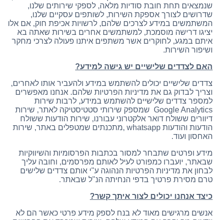
שנמצאים תחת חובת סודיות מלאה, לספקי שירותים שלנו,
שדרושים לצורך אספקת השירות, לשותפים עסקיים שלנו,
המשתמשים במידע לצרכים שלהם, לרשויות אכיפת חוק, אם אלו
יציגו דרישה מוסמכת, למשתמשים אחרים בשירות שאתה בא
איתם במגע, לחוקרים אשר משתפים איתנו פעולה לצרכי מחקר
ושיפור השירות.
האם לצדדים שלישיים יש גישה למידע
?
צדדים שלישיים יכולים להשתמש במידע ולהעביר אותו לאחרים,
וצריך לבדוק גם את מדיניות הפרטיות שלהם. אנחנו מאפשרים
למספר צדדים שלישיים להשתמש במידע, לרבות שירות
Google Analytics שמספק שירותי סטטיסטיקה לאתר, שירות
דיוורים ששולח דואר אלקטרוני עבורנו, שירות הודעות ששולח
הודעות והודעות whatsapp ,מתכנתים שמטפלים באתר, שירות
האחסון ועוד.
מידע ופרטים שתבחר למסור בכתבות הפרסומיות והשיווקיות
שבאתר, יועברו כמפורט לעיל לאותם מפרסמים, וחובה עליך
לבחון את מדיניות הפרטיות הנהוגה ע"י אותם צדדים שלישים
טרם מסירת פרטיך בדפי הנחיתה הנ"ל שבאתר.
כיצד אנחנו יכולים לצור איתך קשר
?
אנשים מרגישים מאוד לא בנח לספק מידע פרטי כאשר הם לא