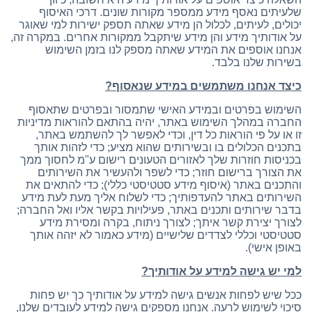
שלעיתים נאסף מידע ממספר מקורות שונים. דרכי האיסוף
יכולים, לעיתים, לכלול הן מידע שאתה תספק ישירות למי שאוגר
על אודותיך מידע והן מידע שיתקבל ממקורות אחרים. במקרה זה,
אנחנו אוספים את המידע שאתה מספק לנו בזמן השימוש
בשירות שלנו בלבד.
כיצד אנחנו משתמשים במידע שנאסוף
?
השימוש בפרטים ובמידע האישי שתמסור ובפרטים שתאסוף
החברה במהלך השימוש באתר, יהיה בהתאם להוראות מדיניות
זו או על פי הוראות כל דין, וכדי לאפשר לך להשתמש באתר,
בתכנים הכלולים בו ובשירותים שהוא מציע; כדי לזהות אותך
בכניסות חוזרות שלך לאזורים הטעונים רישום ע"מ לחסוך ממך
את הצורך ברישום חוזר; כדי לשפר ולהעשיר את השירותים
והתכנים באתר (איסוף מידע סטטיסטי כללי); כדי להתאים את
השירותים באתר להעדפותיך; כדי לשלוח אליך מעת לעת מידע
בדבר שירותים ותכנים באתר, פעילויות בקשר אליו ואל החברה;
לצורך יצירת קשר איתך; לצורך ניתוח, בקרה ומסירת מידע
סטטיסטי וכללי לצדדים שלישיים (מידע כאמור לא יזהה אותך
באופן אישי).
למי יש גישה למידע על אודותיך
?
ככל שיש לפחות אנשים גישה למידע על אודותיך כך יש פחות
סיכוי לשימוש לרעה. אנחנו מספקים גישה למידע לעובדים שלנו,