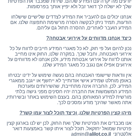
יודעים מה יקרה עם המידע שלהם. שירות שמכבד את הפרטיות
שלך לא ישלח לך דואר זבל ולא יפיץ אותך בפרסומות.
אנחנו יכולים גם להעביר את המידע לצדדים שלישיים שישלחו
הודעות, תמיד ניתן לבקשה הסרה מרשימת התפוצה שלנו. אם
המידע הועבר לאחרים, ההסרה תחול גם עליהם.
כיצד אנחנו מדווחים על אירועי אבטחה
?
נכון להיום ועל פי חוק, לא כל מאגרי המידע חייבים לדווח על כל
אירועי האבטחה, וחבל שכך. במקרה שלנו, החוק אינו מחייב
אותנו לדווח על אירועי אבטחת מידע, ולכן אנחנו לא מדווחים על
אירועים אפילו אם נגנב כל מאגר המידע שלנו.
אין וודאות שיישומי האבטחה בהם נעשה שימוש על ידינו יבטיחו
באופן מוחלט שמידע אישי אודותייך לא ייחשף או ייגנב ממאגרי
המידע. לכן, החברה אינה מתחייבת, שהשירותים ומערכות
המידע המשמשות את החברה יהיו חסינים מפני גישה בלתי
מורשית למידע המאוחסן בהם. בעצם השימוש באתר ובשירותיו,
אתה מאשר שהינך מודע ומסכים לכך.
מיהו קצין הפרטיות שלנו, וכיצד תוכל לצור עמו קשר
?
אנו מכבדים את הפרטיות שלך ואת החוק, לכן יש לנו בארגון קצין
פרטיות שמואל יחזקאל. תוכל לצור איתו קשר באמצעות דואר
אלקטרוני admin@
alilot.co.il