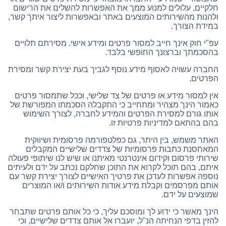
חלקיים, עלולים למנוע ממך את האפשרות להשלים את הרישום
ולהנות מהשירותים המוצעים באתר ובאפשרות ליצור איתך קשר,
במידת הצורך.
עפ"י חוק אינך חייב למסור פרטים ומידע אישי. מסירתם תלויים
בהסכמתך וברצונך החופשי בלבד.
החברה עשויה לאסוף מידע נוסף לגביך בעת יצירת קשר ומסירת
הפרטים.
אין למסור מידע או פרטים של צד שלישי, וככל שתמסור פרטים
כאמור הינך מצהיר ומתחייב כי התקבלה הסכמתו המפורשת של
אותו גורם למסירת הפרטים והמידע לחברה, לצורך השימוש
בהם בהתאם למדיניות פרטיות זו.
האתר משמש, בין היתר, גם כפלטפורמה פרסומית ושיווקית
המאחסנת כתבות פרסומיות של צדדים שלישיים המקבלים
שירותי פרסום וקידום אינטרנטי מאיתנו או שיש לנו שיתופי פעולה
איתם, בהם תוכל לקרוא את התוכן שחלקם נכתב על ידם ולעיתים
נוספה אפשרות לעדכן את פרטיך האישיים לצורך יצירת קשר עם
אותם מפרסמים וקבלת מידע אודות השירותים ו/או המוצרים
שמוצעים על ידם.
הינך מאשר כי ידוע לך ומוסכם עליך, כי כל אותם פרטים שתבחר
להזין בדפי הנחיתה הנ"ל, יועברו אל אותם צדדים שלישיים, וכי