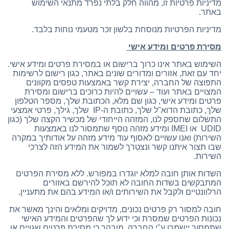
מדיניות פרטיות זו, מהווה חלק בלתי נפרד מתנאי השימוש
באתר.
מדיניות הפרטיות מנוסחת בלשון זכר מטעמי נוחות בלבד.
מסירת פרטים ומידע אישי
השימוש באתר אינו כרוך ברישום או במסירת פרטים ומידע אישי.
יחד עם זאת, אזורים ומדורים שונים באתר, כגון רישום לרשימות
התפוצה של החברה, יצירת קשר באמצעות טפסים מקוונים
המצויים באתר ועוד – עשויים להיות כרוכים ברישום ומסירת
פרטים ומידע אישי, כגון שם מלא, הכתובת שלך, מספר הטלפון
שלך, כתובת הדוא"ל שלך, כתובת ה-IP שלך, גילך, פרטי אמצעי
התשלום שתספק לנו, המזהה הייחודי של מכשיר הקצה שלך (כגון
UDID או IMEI ומידע מזהה נוסף שתמסור לנו באמצעות
השירות) ואנו עשויים לאסוף עוד מידע מזהה על אודותיך במקרה
שבו תצור איתנו קשר ונצטרך לשמור את המידע הזה לצרכי
השירות.
השדות אותן חובה למלא יוגדרו במפורש. ללא מסירת הפרטים
המתבקשים בשדות החובה לא תוכל להירשם באזורים
הרלוונטיים ולקבל את השירותים ו/או המידע בהם את מתעניין.
חובה למסור רק פרטים נכונים, מדויקים ומלאים והינך מאשר את
נכונות הפרטים שמסרת וכי ידוע לך שהפרטים והמידע האישי
שתמסור יישמרו ע"י החברה. מובהר כי מסירת פרטים שגויים או