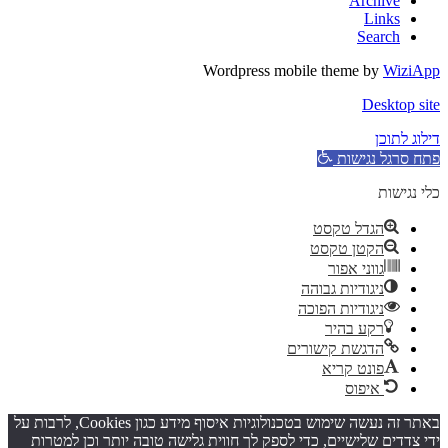
Archive
Links
Search
Wordpress mobile theme by
WiziApp
Desktop site
דילוג לתוכן
פתח סרגל נגישות
כלי נגישות
הגדל טקסט
הקטן טקסט
גווני אפור
ניגודיות גבוהה
ניגודיות הפוכה
רקע בהיר
הדגשת קישורים
פונט קריא
איפוס
באתר זה נעשה שימוש בטכנולוגיות איסוף מידע כגון Cookies, לרבות על
ידי צדדים שלישיים, כדי לספק לך חווית גלישה טובה יותר וכן למטרות