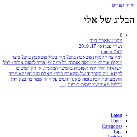
חזרה
תפריט
הבלוג של אלי
0
ניקוי משאבת ביוב
נשלח פברואר 17, 2019
מאת rinder
למה צריך לנקות משאבת ביוב? מהי בכלל משאבת ביוב? כיצד
מנקים אותה? מי מנקה אותה? כל כמה זמן צריך לנקות אותה? לכל
השאלות הללו יהיו תשובות בהמשך המאמר, אז רק תמשיכו
לקרוא. מה התפקיד של משאבת ביוב? האדם הממוצע לא מכיר
את מערכת הביוב ומה שאנו יודעים עליה זה שמדובר בצינורות
גדולים מאוד שמזרימים כמויות […]
Latest
Pages
Categories
Tags