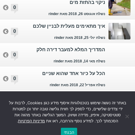
ניקוי בהתזת מים
0
נשלח אוגוסט 26, 2018
מאת rinder
איך מתאימים מעלית לבניין שלכם
0
נשלח יולי 25, 2018
מאת rinder
המדריך המלא למעבר דירה חלק
0
נשלח מאי 14, 2018
מאת rinder
הכל על כיור אחד שהוא שניים
0
נשלח אפריל 22, 2018
מאת rinder
גמילה מהימורים – האם זה אפשרי?
0
באתר זה נעשה שימוש בטכנולוגיות איסוף מידע כגון Cookies, לרבות על
נשלח פברואר 20, 2018
מאת admin
ידי צדדים שלישיים, כדי לספק לך חווית גלישה טובה יותר וכן למטרות
סטטיסטיקה, איפיון, מדידה ושיווק. המשך הגלישה באתר מהווה את
עוד...
הסכמתך לכך. למידע נוסף והרחבה, ראו את
מדיניות הפרטיות
.
הבנתי